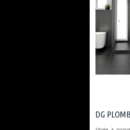
DG PLOMBE
Située à prox