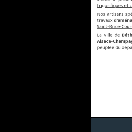
frigorifiques et
Nos artisans sp
travaux
d'aména
Saint-Brice-Cour
La ville de
Bét
Alsace-Champa
peuplée du dépa