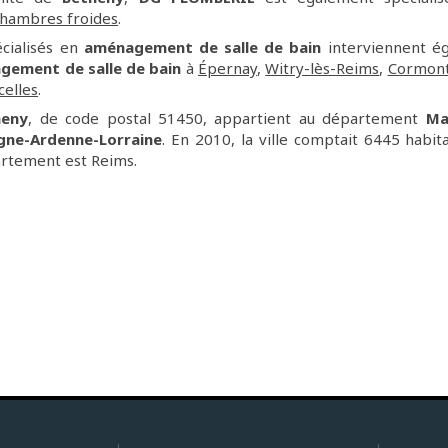
 chambres froides
.
écialisés en
aménagement de salle de bain
interviennent é
gement de salle de bain
à
Épernay
,
Witry-lès-Reims
,
Cormont
celles
.
heny
, de code postal 51450, appartient au département
Ma
gne-Ardenne-Lorraine
. En 2010, la ville comptait 6445 habitan
rtement est Reims.