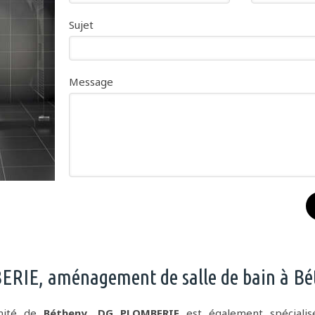
Sujet
Message
RIE, aménagement de salle de bain à Bé
imité de
Bétheny
,
DG PLOMBERIE
est également spéciali