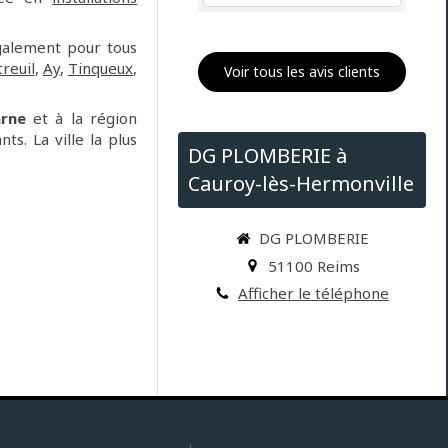
galement pour tous
reuil
,
Ay
,
Tinqueux
,
Voir tous les avis clients
rne
et à la région
ts. La ville la plus
DG PLOMBERIE à
Cauroy-lès-Hermonville
DG PLOMBERIE
51100
Reims
Afficher le téléphone