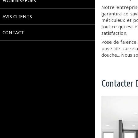
FOURNISSEURS
Notre entrepri
garantira ce sav
AVIS CLIENTS
méticuleux et po
tout ce qui est 
CONTACT
satisfaction.
Pose de faïence, 
pose de carrel
douche... Nous s
Contacter